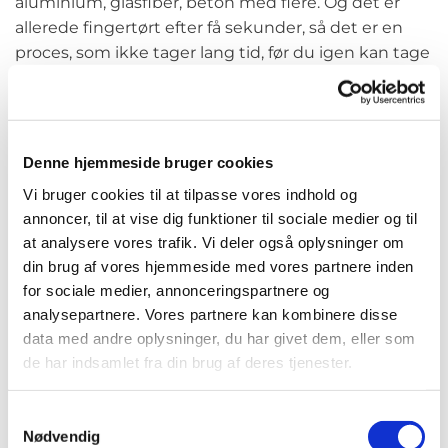
aluminium, glasfiber, beton med flere. Og det er
allerede fingertørt efter få sekunder, så det er en
proces, som ikke tager lang tid, før du igen kan tage
dine genstande i brug.
Når vi arbejder med polyurea, påfører vi overfladen
på en genstand en coating med alt fra 1 mm til 10
Denne hjemmeside bruger cookies
mm polyurea, der giver en ekstrem høj slidstyrke og
Vi bruger cookies til at tilpasse vores indhold og
gør det modstandsdygtig overfor
annoncer, til at vise dig funktioner til sociale medier og til
udefrakommende påvirkning som eksempelvis syre
at analysere vores trafik. Vi deler også oplysninger om
og base. Overfladen bliver desuden 100 procent
din brug af vores hjemmeside med vores partnere inden
vandtæt. Mange sidestiller polyurea med
for sociale medier, annonceringspartnere og
rustbeskyttelse og galvanisering, da det har den
analysepartnere. Vores partnere kan kombinere disse
samme beskyttende effekt - dog i noget højere
data med andre oplysninger, du har givet dem, eller som
de har indsamlet fra din brug af deres tjenester.
grad.
Samtykkevalg
Vi giver ekstra styrke til dine
Nødvendig