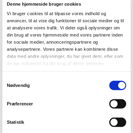
vi tager din opgave ind. Vi brænder for vores fag, og
Denne hjemmeside bruger cookies
bestræber os altid på 100 procent perfektion.
Vi bruger cookies til at tilpasse vores indhold og
Kontakt os
meget gerne for at høre mere, hvad vi
annoncer, til at vise dig funktioner til sociale medier og til
kan gøre for dig.
at analysere vores trafik. Vi deler også oplysninger om
din brug af vores hjemmeside med vores partnere inden
Overfladebehandling med polyurea
for sociale medier, annonceringspartnere og
analysepartnere. Vores partnere kan kombinere disse
data med andre oplysninger, du har givet dem, eller som
Hos Dansk Polyurea Teknik arbejder vi meget med
de har indsamlet fra din brug af deres tjenester.
at overfladebehandle emner som træ, stål,
aluminium, glasfiber, beton og mere med
polyurea
.
Samtykkevalg
Det er en behandling, der kan bruges til at give dit
Nødvendig
emne en meget stærk overflade, så det får en øget
slidstyrke og modstandsdygtighed.
Præferencer
Vi har kunder i industrien, som har behov for at øge
styrken på det materiale, de benytter i hverdagen -
det kan være maskindele, paneler til
Statistik
militærkøretøjer, liftramper til lastbiler og lignende