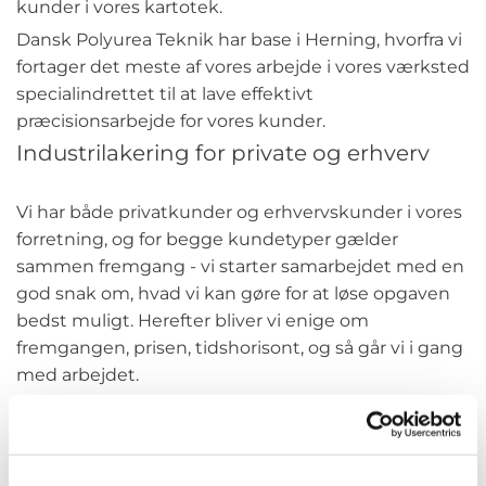
kunder i vores kartotek.
Dansk Polyurea Teknik har base i Herning, hvorfra vi
fortager det meste af vores arbejde i vores værksted
specialindrettet til at lave effektivt
præcisionsarbejde for vores kunder.
Industrilakering for private og erhverv
Vi har både privatkunder og erhvervskunder i vores
forretning, og for begge kundetyper gælder
sammen fremgang - vi starter samarbejdet med en
god snak om, hvad vi kan gøre for at løse opgaven
bedst muligt. Herefter bliver vi enige om
fremgangen, prisen, tidshorisont, og så går vi i gang
med arbejdet.
Det er vigtigt for os med en god dialog og at
arbejdet lever op til dine forventninger. Derfor kan
du være sikker på, at vi altid yder vores bedste, når